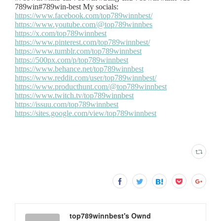
top789winnbest's Ownd