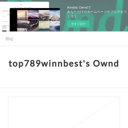
Ameba Owndで
あなただけのホームページやブログをつ
くろう
今すぐ試す
Blog
top789winnbest's Ownd