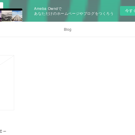
Ameba Owndで
今す
あなただけのホームページやブログをつくろう
Blog
c –