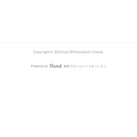
Copyright ©
2026
top789winnbest's Ownd
.
Powered by
無料でホームページをつくろう
AmebaOwnd